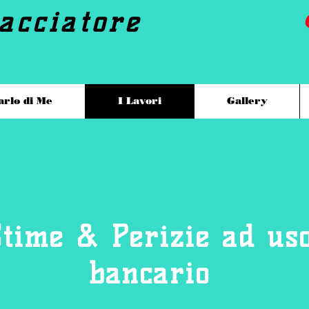
acciatore
arlo di Me
I Lavori
Gallery
Stime & Perizie ad us
bancario