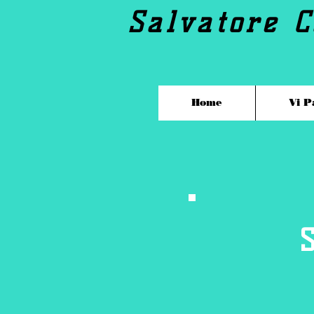
Salvatore C
Home
Vi P