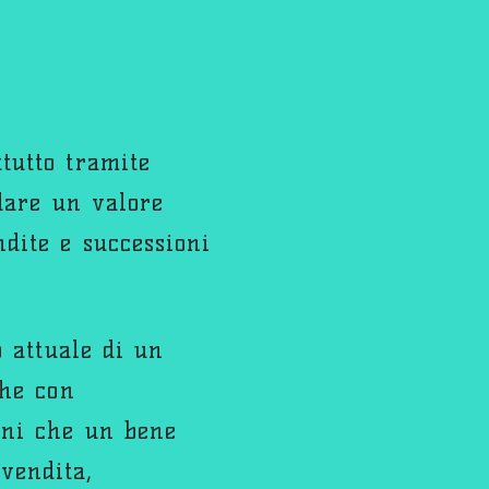
tutto tramite
 dare un valore
dite e successioni
o attuale di un
che con
nni che un bene
vendita,