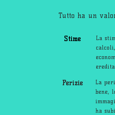
Tutto ha un valor
La sti
Stime
calcoli
econom
eredita
La peri
Perizie
bene, l
immagi
ha sub